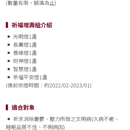
(數量有限，額滿為止)
▍祈福增壽組介紹
光明燈1盞
長壽燈1盞
善緣燈1盞
財神燈1盞
智慧燈1盞
祈福平安燈1盞
(佛前供燈時間：約2022/02-2023/01)
▍適合對象
祈求消除憂鬱、壓力所致之文明病(久病不癒、
睡眠品質不佳、不明病因)