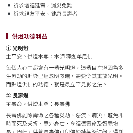
祈求增福延壽，消災免難
祈求親友平安、健康長壽者
▍供燈功德利益
① 光明燈
主平安。供燈本尊：本師 釋迦牟尼佛
每個人心中都會有一盞光明燈，這盞自性燈因為多
生累劫的垢染已經忽明忽暗，需要令其重放光明。
而點燈供佛的功德，就是最立竿見影之法。
② 長壽燈
主壽命。供燈本尊：長壽佛
長壽佛能除壽命之各種災劫、惡疾、病災，避免非
時而死及夭折、意外身亡，令福德壽命及智慧增
長，因此，供養長壽佛可與佛締結甚深法緣，得到