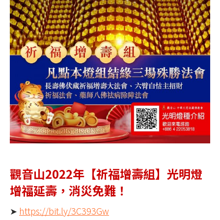
觀音山2022年【祈福增壽組】光明燈
增福延壽，消災免難！
➤
https://bit.ly/3C393Gw