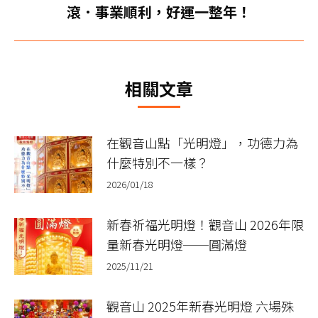
滾．事業順利，好運一整年！
一
篇
文
章：
相關文章
在觀音山點「光明燈」，功德力為
什麼特別不一樣？
2026/01/18
新春祈福光明燈！觀音山 2026年限
量新春光明燈──圓滿燈
2025/11/21
觀音山 2025年新春光明燈 六場殊