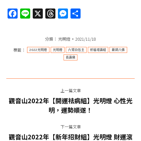
Facebook
Line
X
Threads
Messenger
分
享
分類：
光明燈
2021/11/18
標籤：
2022光明燈
光明燈
六臂白怙主
祈福增壽組
藥師八佛
長壽佛
文
上一篇文章
章
觀音山2022年【開運祛病組】光明燈 心性光
上
导
明，運勢順遂！
一
篇
航
下一篇文章
文
觀音山2022年【新年招財組】光明燈 財運滾
章：
下