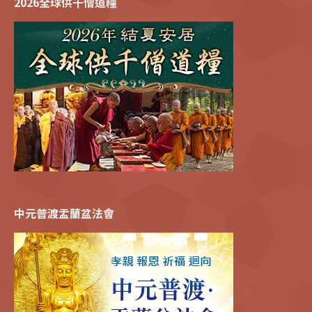
2026全球供千僧道糧
中元普渡盂蘭盆法會