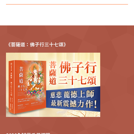
《菩薩道：佛子行三十七頌》