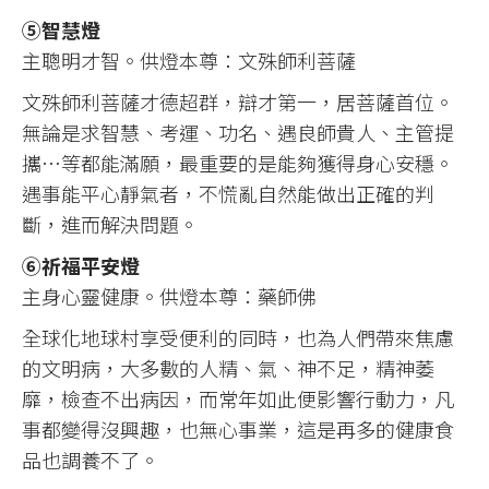
⑤智慧燈
主聰明才智。供燈本尊：文殊師利菩薩
文殊師利菩薩才德超群，辯才第一，居菩薩首位。
無論是求智慧、考運、功名、遇良師貴人、主管提
攜…等都能滿願，最重要的是能夠獲得身心安穩。
遇事能平心靜氣者，不慌亂自然能做出正確的判
斷，進而解決問題。
⑥祈福平安燈
主身心靈健康。供燈本尊：藥師佛
全球化地球村享受便利的同時，也為人們帶來焦慮
的文明病，大多數的人精、氣、神不足，精神萎
靡，檢查不出病因，而常年如此便影響行動力，凡
事都變得沒興趣，也無心事業，這是再多的健康食
品也調養不了。