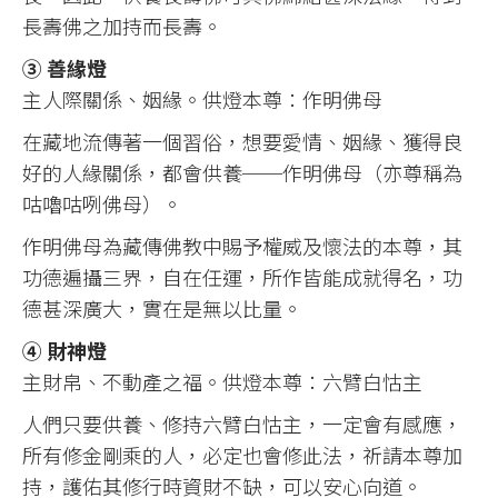
長壽佛之加持而長壽。
③ 善緣燈
主人際關係、姻緣。供燈本尊：作明佛母
在藏地流傳著一個習俗，想要愛情、姻緣、獲得良
好的人緣關係，都會供養──作明佛母（亦尊稱為
咕嚕咕咧佛母）。
作明佛母為藏傳佛教中賜予權威及懷法的本尊，其
功德遍攝三界，自在任運，所作皆能成就得名，功
德甚深廣大，實在是無以比量。
④ 財神燈
主財帛、不動產之福。供燈本尊：六臂白怙主
人們只要供養、修持六臂白怙主，一定會有感應，
所有修金剛乘的人，必定也會修此法，祈請本尊加
持，護佑其修行時資財不缺，可以安心向道。