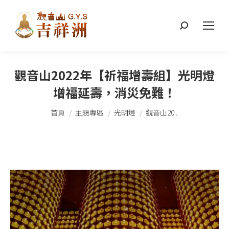
搜
索：
觀音山2022年【祈福增壽組】光明燈
增福延壽，消災免難！
您在這裡：
首頁
主題專區
光明燈
觀音山20...