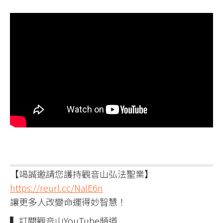
【竭誠邀請您護持觀音山弘法聖業】
https://reurl.cc/NalE6n
讓更多人改變命運得妙智慧！
▍訂閱觀音山YouTube頻道