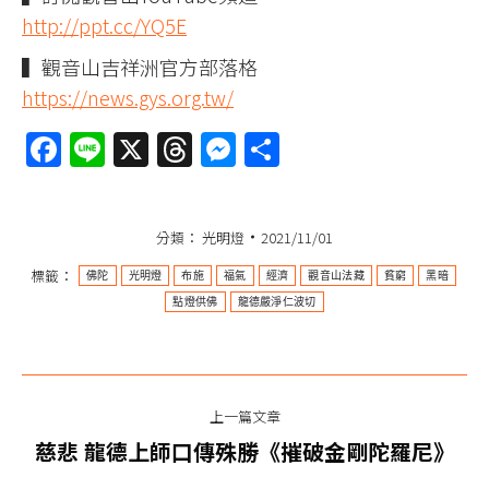
http://ppt.cc/YQ5E
▍觀音山吉祥洲官方部落格
https://news.gys.org.tw/
Facebook
Line
X
Threads
Messenger
分
享
分類：
光明燈
2021/11/01
標籤：
佛陀
光明燈
布施
福氣
經濟
觀音山法藏
貧窮
黑暗
點燈供佛
龍德嚴淨仁波切
文
上一篇文章
章
上
慈悲 龍德上師口傳殊勝《摧破金剛陀羅尼》
一