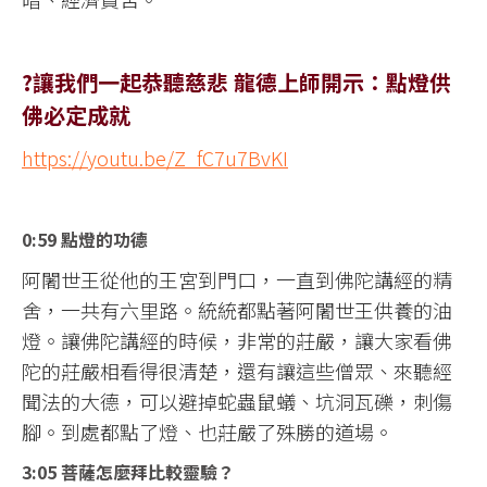
?讓我們一起恭聽慈悲 龍德上師開示：點燈供
佛必定成就
https://youtu.be/Z_fC7u7BvKI
0:59 點燈的功德
阿闍世王從他的王宮到門口，一直到佛陀講經的精
舍，一共有六里路。統統都點著阿闍世王供養的油
燈。讓佛陀講經的時候，非常的莊嚴，讓大家看佛
陀的莊嚴相看得很清楚，還有讓這些僧眾、來聽經
聞法的大德，可以避掉蛇蟲鼠蟻、坑洞瓦礫，刺傷
腳。到處都點了燈、也莊嚴了殊勝的道場。
3:05 菩薩怎麼拜比較靈驗？