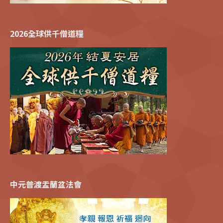
2026全球供千僧道糧
中元普渡盂蘭盆法會