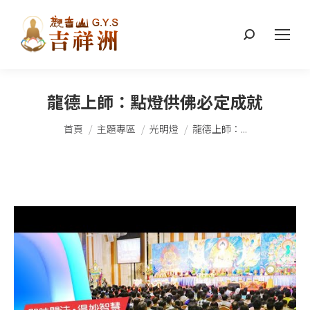
搜
索：
龍德上師：點燈供佛必定成就
您在這裡：
首頁
主題專區
光明燈
龍德上師：...