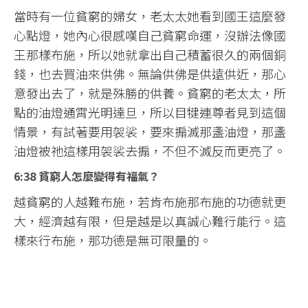
當時有一位貧窮的婦女，老太太她看到國王這麼發
心點燈，她內心很感嘆自己貧窮命運，沒辦法像國
王那樣布施，所以她就拿出自己積蓄很久的兩個銅
錢，也去買油來供佛。無論供佛是供遠供近，那心
意發出去了，就是殊勝的供養。貧窮的老太太，所
點的油燈通霄光明達旦，所以目犍連尊者見到這個
情景，有試著要用袈裟，要來搧滅那盞油燈，那盞
油燈被祂這樣用袈裟去搧，不但不滅反而更亮了。
6:38 貧窮人怎麼變得有福氣？
越貧窮的人越難布施，若肯布施那布施的功德就更
大，經濟越有限，但是越是以真誠心難行能行。這
樣來行布施，那功德是無可限量的。