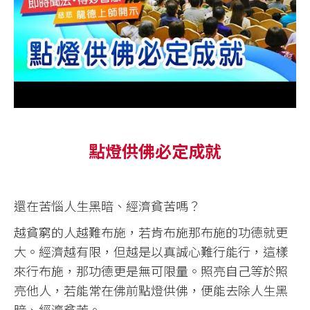
點燈供佛必定成就
還在苦惱人生黑暗、經濟貧苦嗎？
越貧窮的人越難布施，若肯布施那布施的功德就更
大。經濟越有限，但越是以真誠心難行能行，這樣
來行布施，那功德更是無可限量。照亮自己等於照
亮他人，若能常在佛前點燈供佛，便能去除人生黑
暗、經濟貧苦。