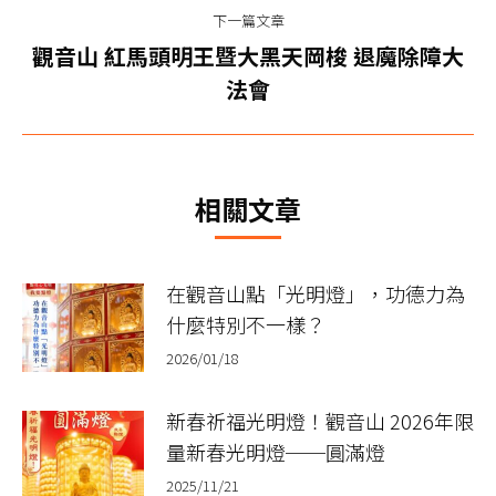
导
篇
下一篇文章
航
文
觀音山 紅馬頭明王暨大黑天岡梭 退魔除障大
下
章：
法會
一
篇
文
章：
相關文章
在觀音山點「光明燈」，功德力為
什麼特別不一樣？
2026/01/18
新春祈福光明燈！觀音山 2026年限
量新春光明燈──圓滿燈
2025/11/21