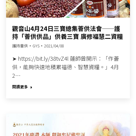
觀音山4月24日三寶總集薈供法會──護
持「薈供供品」供養三寶 廣修福慧二資糧
護持薈供
GYS
2021/04/08
➤ https://bit.ly/38tvZ4l 蓮師曾開示：「作薈
供，能夠快速地積累福德、智慧資糧。」4月
2…
閱讀更多