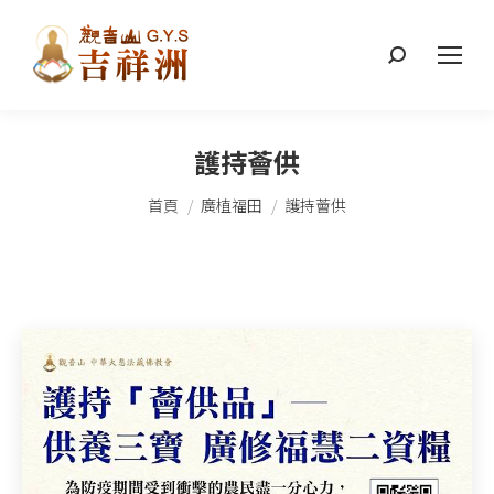
搜
索：
護持薈供
您在這裡：
首頁
廣植福田
護持薈供