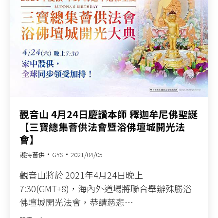
觀音山 4月24日慶讚本師 釋迦牟尼佛聖誕
【三寶總集薈供法會暨浴佛壇城開光法
會】
護持薈供
GYS
2021/04/05
觀音山將於 2021年4月24日晚上
7:30(GMT+8)，海內外道場將聯合舉辦殊勝浴
佛壇城開光法會，恭請慈悲…