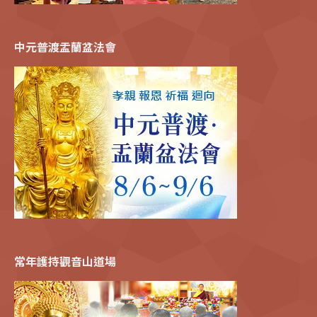
中元普渡盂蘭盆法會
常年護持觀音山道場