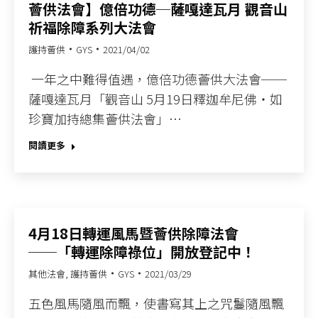
薈供法會】億倍功德─薩嘎達瓦月 觀音山
祈福除障系列大法會
護持薈供
GYS
2021/04/02
​ 一年之中難得值遇，億倍功德薈供大法會──
薩嘎達瓦月「觀音山 5月19日釋迦牟尼佛‧如
珍寶加持總集薈供法會」…
閱讀更多
4月18日轉運風馬暨薈供除障法會
──「轉運除障祿位」開放登記中！
其他法會
,
護持薈供
GYS
2021/03/29
五色風馬隨風而飄，使書寫其上之咒鬘隨風飄