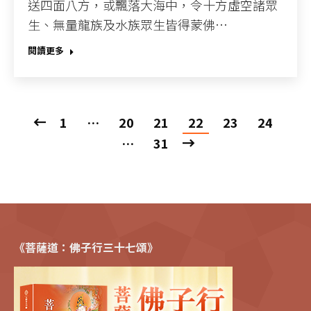
送四面八方，或飄落大海中，令十方虛空諸眾
生、無量龍族及水族眾生皆得蒙佛…
閱讀更多
1
…
20
21
22
23
24
…
31
《菩薩道：佛子行三十七頌》