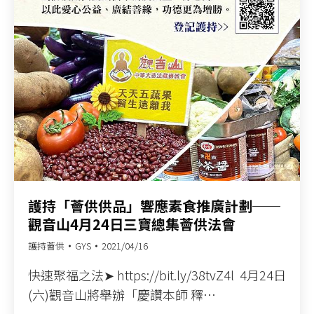
護持「薈供供品」響應素食推廣計劃──
觀音山4月24日三寶總集薈供法會
護持薈供
GYS
2021/04/16
快速聚福之法➤ https://bit.ly/38tvZ4l​ ​ 4月24日
(六)觀音山將舉辦「慶讚本師 釋…