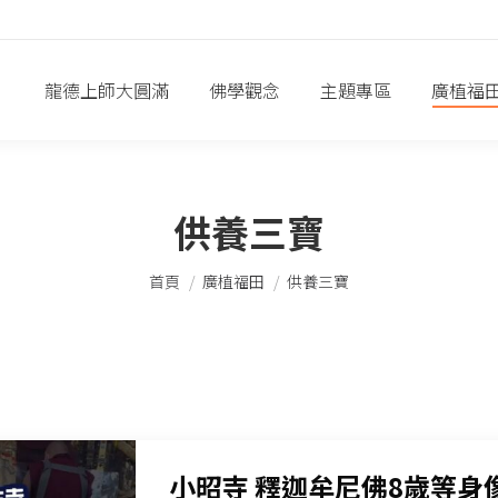
龍德上師大圓滿
佛學觀念
主題專區
廣植福
供養三寶
您在這裡：
首頁
廣植福田
供養三寶
小昭寺 釋迦牟尼佛8歲等身像