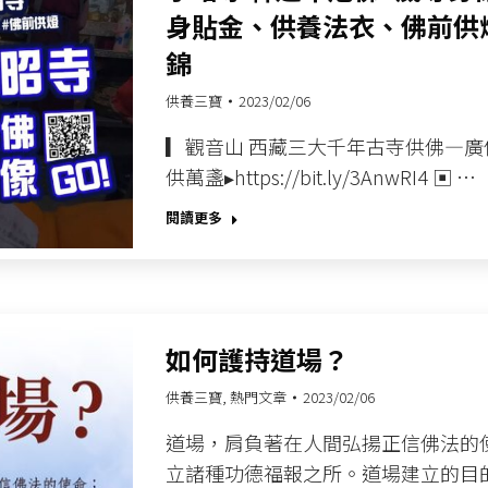
身貼金、供養法衣、佛前供
錦
供養三寶
2023/02/06
▎觀音山 西藏三大千年古寺供佛—廣修
供萬盞▸https://bit.ly/3AnwRI4 ▣ …
閱讀更多
如何護持道場？
供養三寶
,
熱門文章
2023/02/06
道場，肩負著在人間弘揚正信佛法的
立諸種功德福報之所。道場建立的目