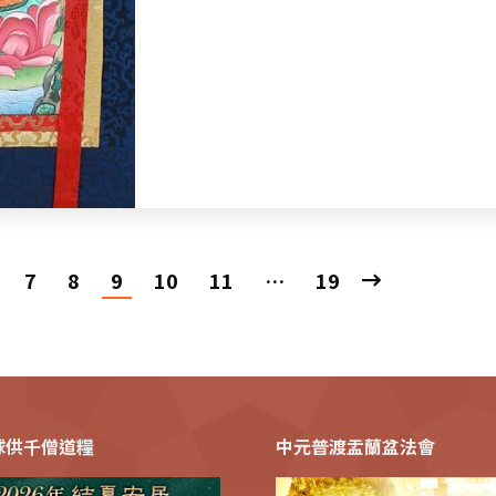
7
8
9
10
11
…
19
全球供千僧道糧
中元普渡盂蘭盆法會