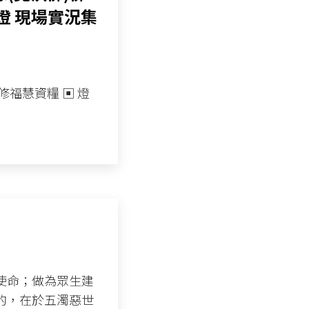
燈 現場實況集
福慧資糧 ▣ 燈
使命；做為眾生建
的，在於五濁惡世