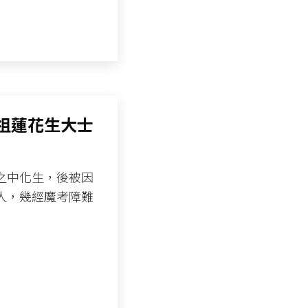
祖蓮花生大士
之中化生，後被因
人，幾經魔考障難