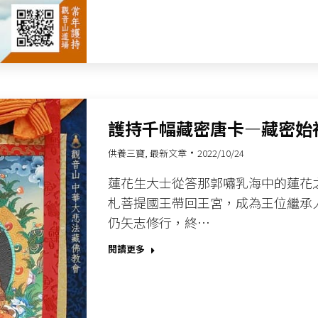
護持千幅藏密唐卡—藏密始
供養三寶
,
最新文章
2022/10/24
蓮花生大士從答那郭嘯乳海中的蓮花
札菩提國王帶回王宮，成為王位繼承
仍矢志修行，終…
閱讀更多