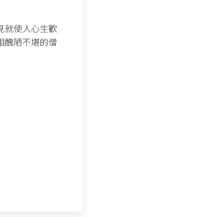
見就使人心生歡
相醜陋不堪的僧