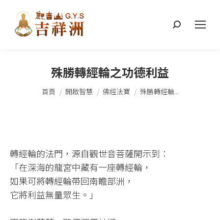
搜
索：
殊勝轉經輪之功德利益
您在這裡：
首頁
開啟智慧
佛經法寶
殊勝轉經輪...
轉經輪的法門，源自觀世音菩薩開示到：​
「在深海的龍宮中藏有一座轉經輪，​
如果可將轉經輪帶回南瞻部洲，​
它將利益無量眾生。」​