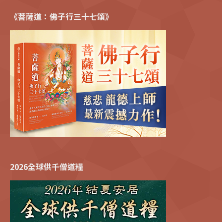
《菩薩道：佛子行三十七頌》
2026全球供千僧道糧