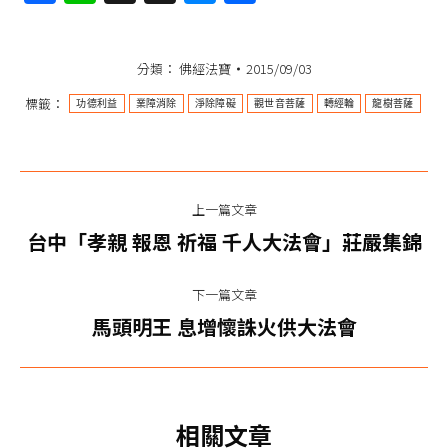
享
分類：
佛經法寶
2015/09/03
標籤：
功德利益
業障消除
淨除障礙
觀世音菩薩
轉經輪
龍樹菩薩
文
上一篇文章
章
上
台中「孝親 報恩 祈福 千人大法會」莊嚴集錦
一
导
篇
下一篇文章
航
文
下
馬頭明王 息增懷誅火供大法會
章：
一
篇
文
相關文章
章：