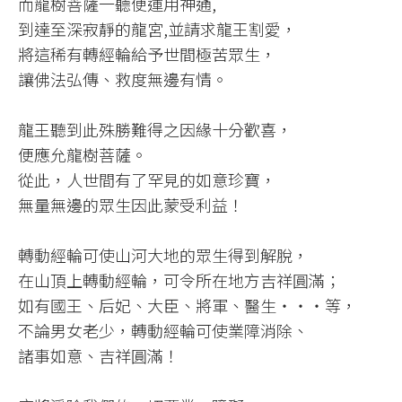
而龍樹菩薩一聽便運用神通,​
到達至深寂靜的龍宮,並請求龍王割愛，​
將這稀有轉經輪給予世間極苦眾生，​
讓佛法弘傳、救度無邊有情。​
龍王聽到此殊勝難得之因緣十分歡喜，​
便應允龍樹菩薩。​
從此，人世間有了罕見的如意珍寶，​
無量無邊的眾生因此蒙受利益！​
轉動經輪可使山河大地的眾生得到解脫，​
在山頂上轉動經輪，可令所在地方吉祥圓滿；​
如有國王、后妃、大臣、將軍、醫生‧‧‧等，​
不論男女老少，轉動經輪可使業障消除、​
諸事如意、吉祥圓滿！​