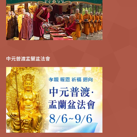
中元普渡盂蘭盆法會