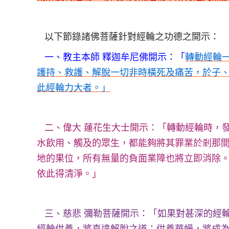
以下節錄諸佛菩薩針對經輪之功德之開示：
一、教主本師 釋迦牟尼佛開示：「
轉動經輪
護持、救護、解脫一切非時橫死及痛苦，於子
此經輪力大者。」
二、偉大 蓮花生大士開示：「轉動經輪時，
水飲用、觸及的眾生，都能夠將其罪業於剎那
地的果位，所有無量的負面業障也將立即消除
依此得清淨。」
三、慈悲 彌勒菩薩開示：「如果對甚深的經