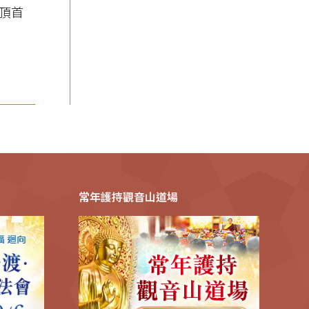
佛頂首
常年護持觀音山道場