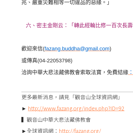
兆、嚴重災難相等一切違品的惡緣。」
六、密主金剛云：「轉此經輪比修一百次長壽
歡迎來信(
fazang.buddha@gmail.com
)
或傳真(04-22053798)
洽詢中華大悲法藏佛教會索取法寶，免費結緣
更多最新消息，請見「觀音山全球資訊網」
►
http://www.fazang.org/index.php?ID=92
▍觀音山中華大悲法藏佛教會
►全球資訊網：
http://fazang.org/