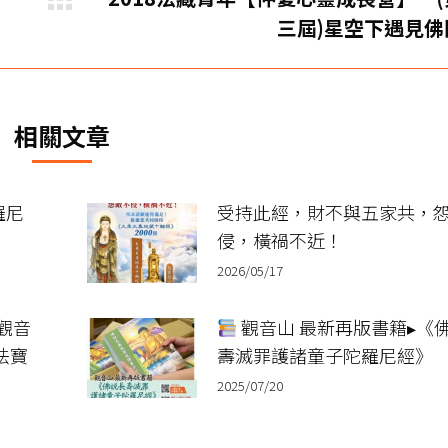
下
三屆)星空下遇見佛
一
篇
文
章：
相關文章
羅尼
受持此經，財不與五家共，
侵，橫禍不近！
2026/05/17
觀音
觀音山 最新再版書籍▸《
法寶
壽滅罪護諸童子陀羅尼經》
2025/07/20