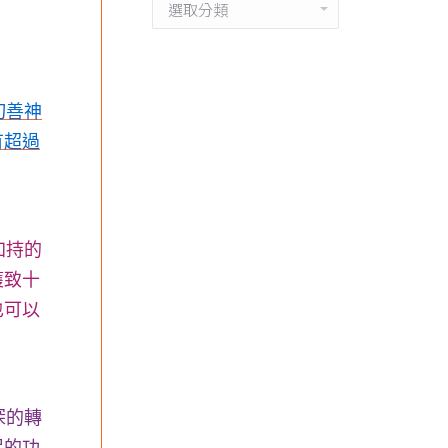
分
類
切善神
有超過
加持的
獲致十
也可以
深的轉