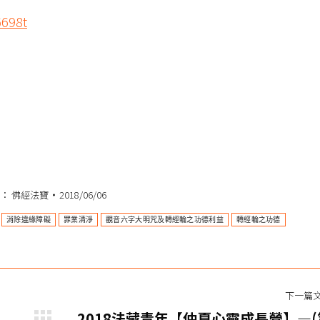
6698t
類：
佛經法寶
2018/06/06
消除違緣障礙
罪業清淨
觀音六字大明咒及轉經輪之功德利益
轉經輪之功德
下一篇
2018法藏青年【仲夏心靈成長營】—(