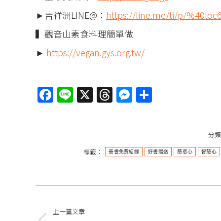
►吉祥洲LINE@：
https://line.me/ti/p/%40loc
▍觀音山素食料理簡單做
►
https://vegan.gys.org.tw/
Facebook
Line
X
Threads
Messenger
分
享
分
標籤：
善書免費結緣
好書贈送
慈悲心
智慧心
文
章
上一篇文章