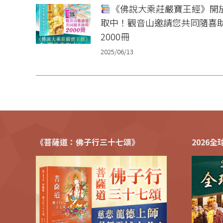
《佛說大乘莊嚴寶王經》開
取中！觀音山邀請您共同隨喜
2000冊
2025/06/13
《菩薩道：佛子行三十七頌》
2026