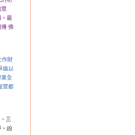
咒的功
的眾
願。最
傳 佛
生作財
爭論以
罪業全
聖眾都
緣、三
夢、凶