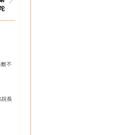
陀
怨敵不
佛說長