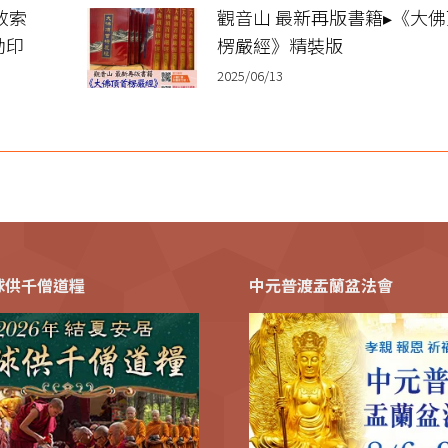
放索
觀音山 最新再版書籍▸《大
助印
楞嚴經》精裝版
2025/06/13
全球供千僧道糧
中元普渡盂蘭盆法會