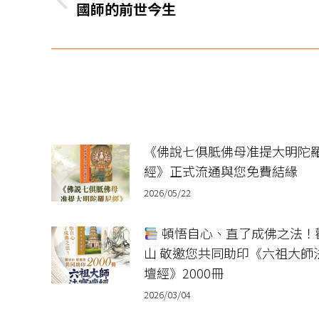
上
國師的前世今生
导
一
篇
航
文
章：
《佛說七俱胝佛母准提大明陀
經》正式流通與您免費結緣
2026/05/22
頓悟自心、直了成佛之法！
山 敬邀您共同助印《六祖大師
壇經》2000冊
2026/03/04