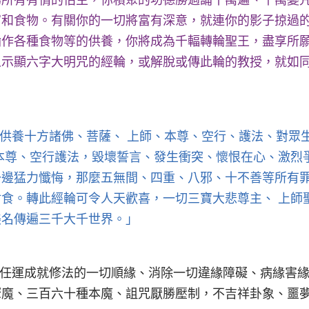
為所有有情的怙主，你積聚的功德勝過誦十萬遍、千萬變
富和食物。有關你的一切將富有深意，就連你的影子掠過
輪作各種食物等的供養，你將成為千輻轉輪聖王，盡享所
示顯六字大明咒的經輪，或解脫或傳此輪的教授，就如同
供養十方諸佛、菩薩、 上師、本尊、空行、護法、對眾
本尊、空行護法，毀壞誓言、發生衝突、懷恨在心、激烈
一邊猛力懺悔，那麼五無間、四重、八邪、十不善等所有
食。轉此經輪可令人天歡喜，一切三寶大悲尊主、 上師
美名傳遍三千大千世界。」
任運成就修法的一切順緣、消除一切違緣障礙、病緣害
驟魔、三百六十種本魔、詛咒厭勝壓制，不吉祥卦象、噩