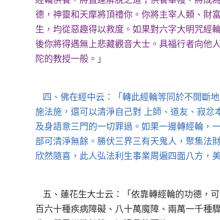
經輪供養，將直達解脫之道；供養華幔，將成
德，神靈和天摩將頂禮你。你將主宰人類、財
生，均從惡趣得以救度。如果對六字大明咒經
後你將得遇無上悲藏觀音大士。具福行者向他人
陀的教授一般。」
四、佛在經中云：「轉此經輪等同於不間斷地
施法施，還可以清淨自己對 上師、道友、寂忿
及身語意三門的一切罪過。如果一邊轉經輪，
部可清淨無餘。勝伏三界三有天鬼人，聚集法財
欣然隨喜，此人弘法利生事業周遍四面八方，
五、蓮花生大士云：「依靠轉經輪的功德，可
百六十種疾病障礙、八十萬魔障、兩萬一千種