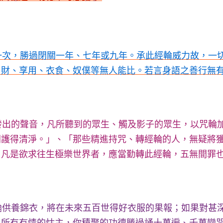
一次，勝過閉關一年、七年或九年。承此經輪威力故，一
、財、享用、衣食、奴僕等無人能比。若言身語之善行無
發出的聲音，凡所聽到的眾生、觸及影子的眾生，以咒輪
間護得清淨。」、「那些精進持咒、轉經輪的人，無疑將
。凡是欲求往生極樂世界者，應當勤轉此經輪，五無間罪
輪供養錦衣，將在未來五百世得好衣服的果報；如果對甚