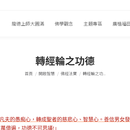
龍德上師大圓滿
佛學觀念
主題專區
廣植福
轉經輪之功德
您在這裡：
首頁
開啟智慧
佛經法寶
轉經輪之功...
將凡夫的愚痴心，轉成聖者的慈悲心、智慧心。善信男女
萬億遍，功德不可思議!」