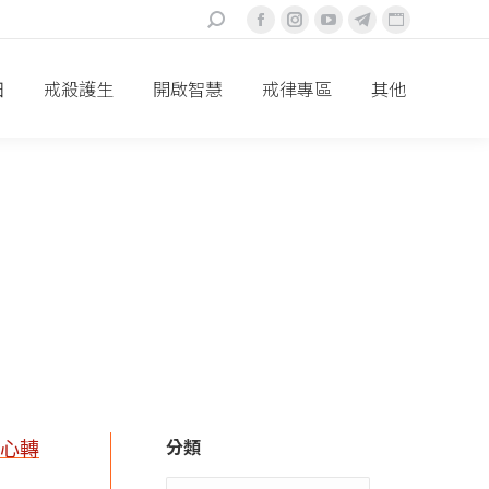
搜
Facebook
Instagram
YouTube
Telegram
Website
索：
頁
頁
頁
頁
頁
面
面
面
面
面
田
戒殺護生
開啟智慧
戒律專區
其他
在
在
在
在
在
新
新
新
新
新
視
視
視
視
視
窗
窗
窗
窗
窗
中
中
中
中
中
打
打
打
打
打
開
開
開
開
開
分類
發心轉