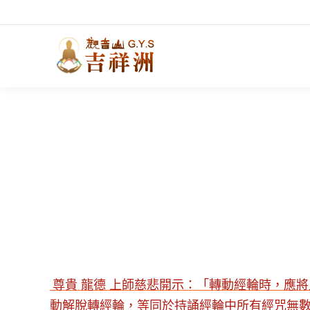
尊貴 龍德 上師慈悲開示：「轉動經輪時，應
動解脫轉經輪，等同於持誦經輪中所有經咒無數