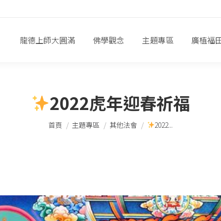
龍德上師大圓滿
佛學觀念
主題專區
廣植福
2022虎年迎春祈福
您在這裡：
首頁
主題專區
其他法會
2022...