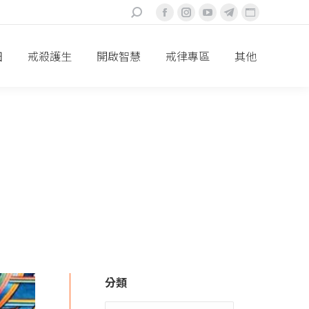
搜
Facebook
Instagram
YouTube
Telegram
Website
索：
頁
頁
頁
頁
頁
面
面
面
面
面
田
戒殺護生
開啟智慧
戒律專區
其他
在
在
在
在
在
新
新
新
新
新
視
視
視
視
視
窗
窗
窗
窗
窗
中
中
中
中
中
打
打
打
打
打
開
開
開
開
開
分類