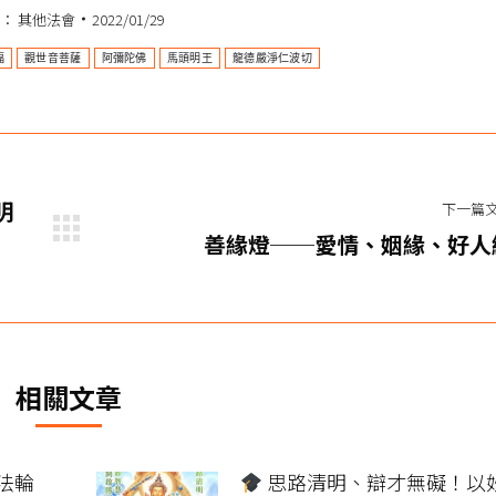
類：
其他法會
2022/01/29
福
觀世音菩薩
阿彌陀佛
馬頭明王
龍德嚴淨仁波切
明
下一篇
下
善緣燈──愛情、姻緣、好人
一
篇
文
章：
相關文章
法輪
思路清明、辯才無礙！以