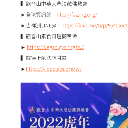
▍觀音山中華大悲法藏佛教會
►全球資訊網：
http://fazang.org/
►吉祥洲LINE@：
https://line.me/ti/p/%40loc
▍觀音山素食料理簡單做
►
https://vegan.gys.org.tw/
▍龍德上師法語甘露
►
https://video.gys.org.tw/