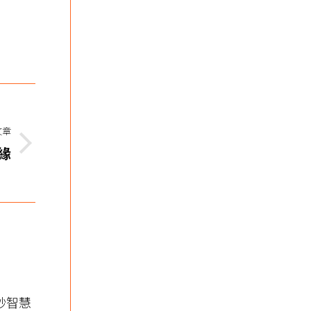
文章
緣
妙智慧