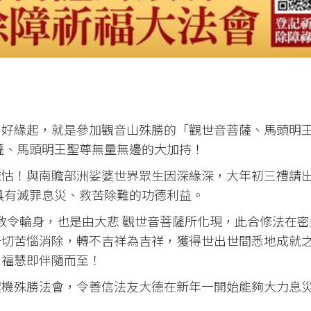
、好緣起，就是參加觀音山殊勝的「觀世音菩薩、馬頭明
薩、馬頭明王聖尊無量無邊的大加持！
依怙！與南贍部洲娑婆世界眾生因深緣深，大年初三禮請
具有滅罪息災、救苦除難的功德利益。
的教令輪身，也是由大悲 觀世音菩薩所化現，此合修法在密
一切苦惱消除，轉不吉祥為吉祥，獲得世出世間悉地成就
，福慧即伴隨而至！
契機殊勝法會，令善信法友大德在新年一開始能夠大力息