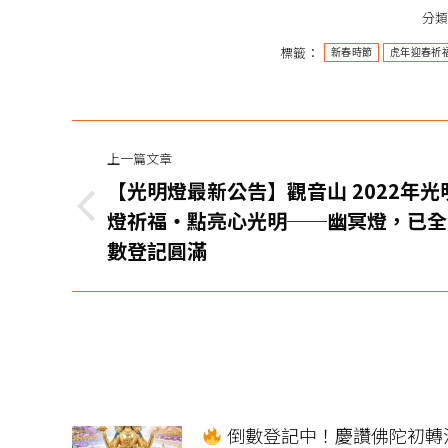
分
標籤：
新春時節
虎年迎春祈
文
上一篇文章
章
【光明燈最新公告】觀音山 2022年光
导
上
燈祈福‧點亮心光明──幽冥燈，已全
一
數登記圓滿
航
篇
文
章：
倒數登記中！慶讚佛陀初轉