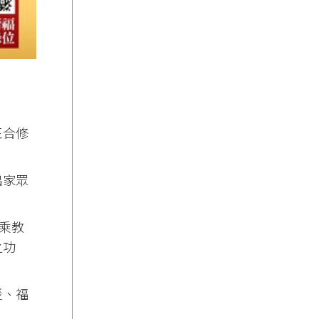
王合修
出家眾
乘教
之功
災、福