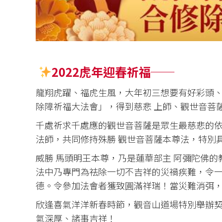
2022虎年迎春祈福──
龍翔虎躍、福虎生風，大年初三想要有好彩頭
除障祈福大法會」，得到慈悲 上師、觀世音菩
千處祈求千處應的觀世音菩薩是眾生最慈悲的
法師，共同修持殊勝 觀世音菩薩本尊法，特別
威勝 馬頭明王本尊，乃是蓮華部主 阿彌陀佛
法中乃專門為祛除一切不吉祥的災禍疾難，令
德。令參加法會者獲致圓滿祥瑞！當災難消弭
欣逢喜氣洋洋新春時節，觀音山道場特別舉辦
氣深厚、諸事吉祥！