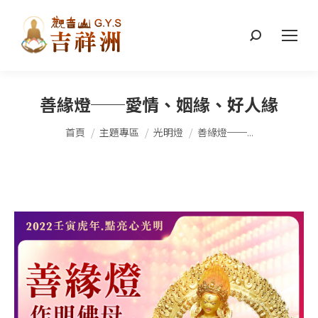
搜
索：
善緣燈──愛情、姻緣、好人緣
您在這裡：
首頁
主題專區
光明燈
善緣燈──...