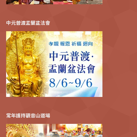
中元普渡盂蘭盆法會
常年護持觀音山道場