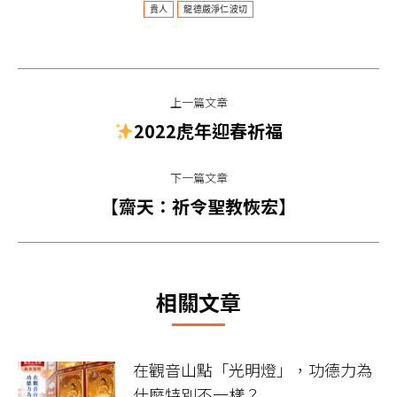
貴人
龍德嚴淨仁波切
文
上一篇文章
章
上
2022虎年迎春祈福
一
导
篇
下一篇文章
航
文
下
【齋天：祈令聖教恢宏】
章：
一
篇
文
相關文章
章：
在觀音山點「光明燈」，功德力為
什麼特別不一樣？