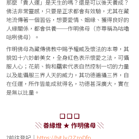
那麼「貴人運」是天生的嗎？還是可以後天養成？
佛法非常靈感，只要是正求都會有效驗，尤其在藏
地流傳著一個習俗，想要愛情、姻緣、獲得良好的
人緣關係，都會供養──作明佛母（亦尊稱為咕嚕
咕咧佛母）。
作明佛母為藏傳佛教中賜予權威及懷法的本尊，其
貌如十六妙齡美女，全身紅色表示懷愛之法，可懾
服人心；花箭、鉤和羂索代表自然控制一切的力量
以及能懾服三界人天的威力，其功德遍攝三界，自
在任運，所作皆能成就得名，功德甚深廣大，實在
是無以比量。
❏ ❏ ❏
░ 善緣燈 ★ 作明佛母 ░
?前往登記｜
https://bit.ly/2ZzoDfp