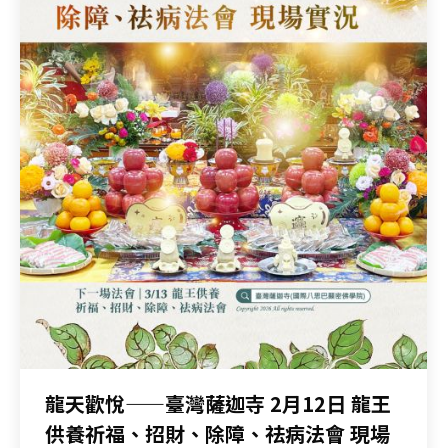
龍天歡悅——臺灣薩迦寺 2月12日 龍王
供養祈福、招財、除障、祛病法會 現場