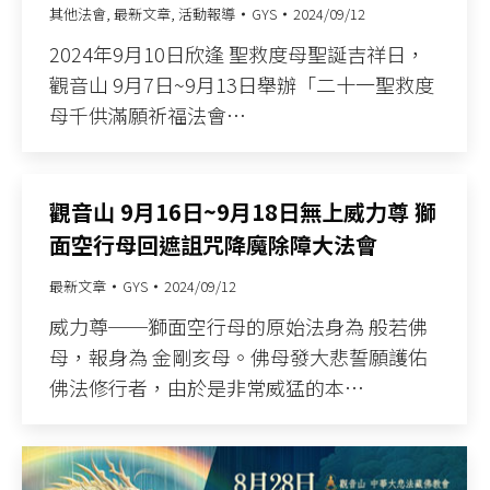
其他法會
,
最新文章
,
活動報導
GYS
2024/09/12
2024年9月10日欣逢 聖救度母聖誕吉祥日，
觀音山 9月7日~9月13日舉辦「二十一聖救度
母千供滿願祈福法會…
觀音山 9月16日~9月18日無上威力尊 獅
面空行母回遮詛咒降魔除障大法會
最新文章
GYS
2024/09/12
威力尊──獅面空行母的原始法身為 般若佛
母，報身為 金剛亥母。佛母發大悲誓願護佑
佛法修行者，由於是非常威猛的本…