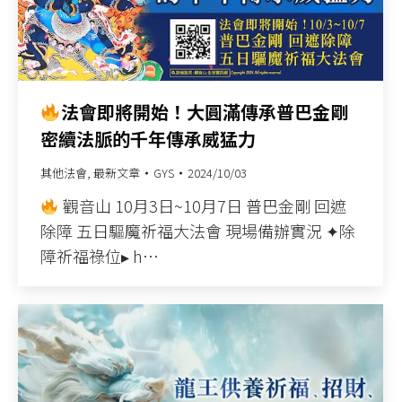
法會即將開始！大圓滿傳承普巴金剛
密續法脈的千年傳承威猛力
其他法會
,
最新文章
GYS
2024/10/03
觀音山 10月3日~10月7日 普巴金剛 回遮
除障 五日驅魔祈福大法會 現場備辦實況 ✦除
障祈福祿位▸ h…