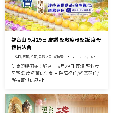
觀音山 9月29日 慶讚 聖救度母聖誕 度母
薈供法會
吉祥日/節氣/祝賀
,
最新文章
,
護持薈供
GYS
2025/09/29
法會即將開始！觀音山 9月29日 慶讚 聖救度
母聖誕 度母薈供法會 ✦ 除障祿位/超薦蓮位/
護持薈供供品▸ h…