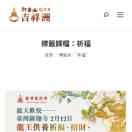
搜
索：
標籤歸檔：
祈福
您在這裡：
首頁
標籤為："祈福"