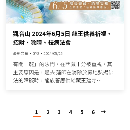
觀音山 2024年6月5日 龍王供養祈福、
招財、除障、祛病法會
最新文章
GYS
2024/05/25
有關「龍」的法門，在西藏十分被重視，其
主要原因是，過去 蓮師在消除於藏地弘揚佛
法的障礙時，龍族答應供給藏王建寺…
1
2
3
4
5
6