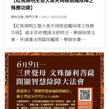
【紅馬頭明王暨大黑天岡梭退魔除障之
殊勝功德】
其他法會
,
熱門文章
GYS
2021/12/05
【紅馬頭明王暨大黑天岡梭退魔除障之殊勝
功德】 歲末年終禮請法師修法，舉辦除障法
會，祈請護法降臨除魔障，舉辦供養…