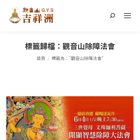
搜
索：
標籤歸檔：
觀音山除障法會
您在這裡：
首頁
標籤為："觀音山除障法會"