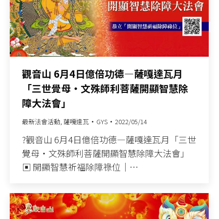
觀音山 6月4日億倍功德—薩嘎達瓦月
「三世覺母‧文殊師利菩薩開顯智慧除
障大法會」
最新法會活動
,
薩嘎達瓦
GYS
2022/05/14
?觀音山 6月4日億倍功德—薩嘎達瓦月「三世
覺母‧文殊師利菩薩開顯智慧除障大法會」
▣ 開顯智慧祈福除障祿位｜…