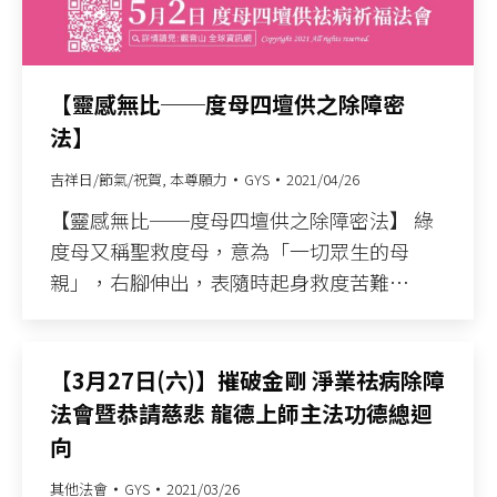
【靈感無比──度母四壇供之除障密
法】
吉祥日/節氣/祝賀
,
本尊願力
GYS
2021/04/26
【靈感無比──度母四壇供之除障密法】 綠
度母又稱聖救度母，意為「一切眾生的母
親」，右腳伸出，表隨時起身救度苦難…
【3月27日(六)】摧破金剛 淨業祛病除障
法會暨恭請慈悲 龍德上師主法功德總迴
向
其他法會
GYS
2021/03/26