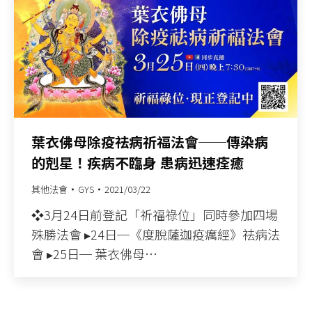
葉衣佛母除疫祛病祈福法會──傳染病
的剋星！疾病不臨身 患病迅速痊癒
其他法會
GYS
2021/03/22
❖3月24日前登記「祈福祿位」同時參加四場
殊勝法會 ▸24日─《度脫薩迦疫癘經》祛病法
會 ▸25日─ 葉衣佛母…