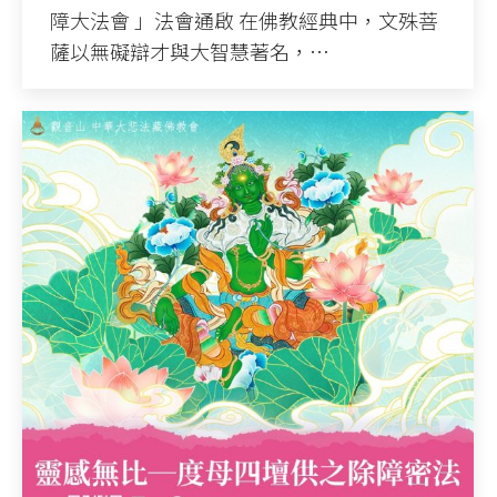
障大法會 」法會通啟 在佛教經典中，文殊菩
薩以無礙辯才與大智慧著名，…