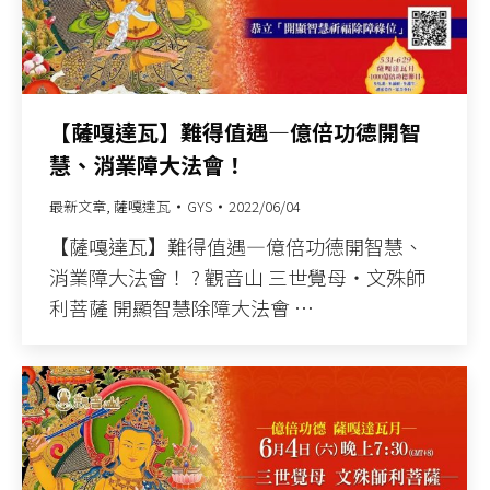
【薩嘎達瓦】難得值遇—億倍功德開智
慧、消業障大法會！
最新文章
,
薩嘎達瓦
GYS
2022/06/04
【薩嘎達瓦】難得值遇—億倍功德開智慧、
消業障大法會！ ? 觀音山 三世覺母‧文殊師
利菩薩 開顯智慧除障大法會 …