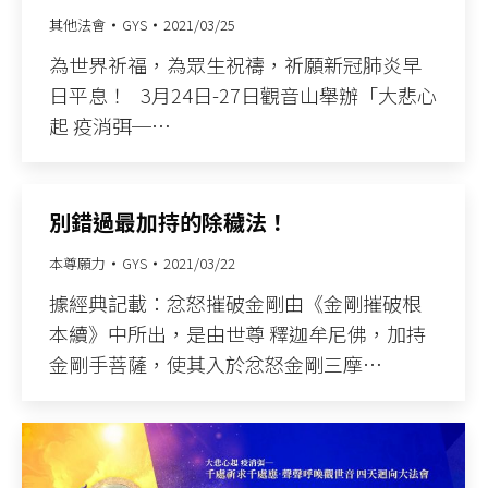
其他法會
GYS
2021/03/25
為世界祈福，為眾生祝禱，祈願新冠肺炎早
日平息！ 3月24日-27日觀音山舉辦「大悲心
起 疫消弭─…
別錯過最加持的除穢法！
本尊願力
GYS
2021/03/22
據經典記載：忿怒摧破金剛由《金剛摧破根
本續》中所出，是由世尊 釋迦牟尼佛，加持
金剛手菩薩，使其入於忿怒金剛三摩…