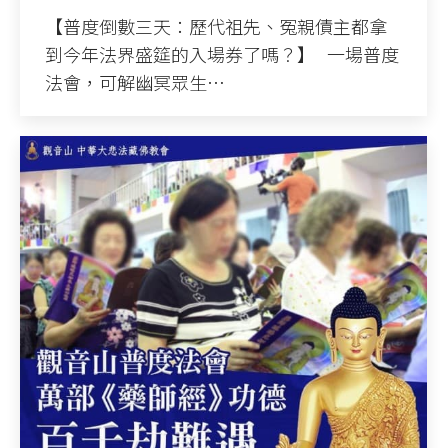
【普度倒數三天：歷代祖先、冤親債主都拿
到今年法界盛筵的入場券了嗎？】 一場普度
法會，可解幽冥眾生…