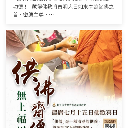
功德！ 藏傳佛教將普明大日如來奉為諸佛之
首、密續主尊，…