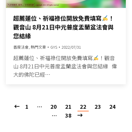
超薦蓮位、祈福祿位開放免費填寫
！
觀音山 8月21日中元普度盂蘭盆法會與
您結緣
普度法會
,
熱門文章
GYS
2022/07/31
超薦蓮位、祈福祿位開放免費填寫
！觀音
山 8月21日中元普度盂蘭盆法會與您結緣 偉
大的佛陀已經…
1
…
20
21
22
23
24
…
38