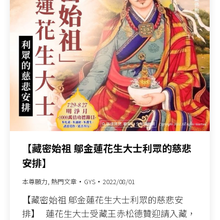
【藏密始祖 鄔金蓮花生大士利眾的慈悲
安排】
本尊願力
,
熱門文章
GYS
2022/08/01
【藏密始祖 鄔金蓮花生大士利眾的慈悲安
排】 蓮花生大士受藏王赤松德贊迎請入藏，