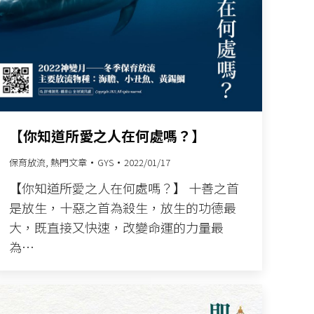
【你知道所愛之人在何處嗎？】
保育放流
,
熱門文章
GYS
2022/01/17
【你知道所愛之人在何處嗎？】 十善之首
是放生，十惡之首為殺生，放生的功德最
大，既直接又快速，改變命運的力量最
為…