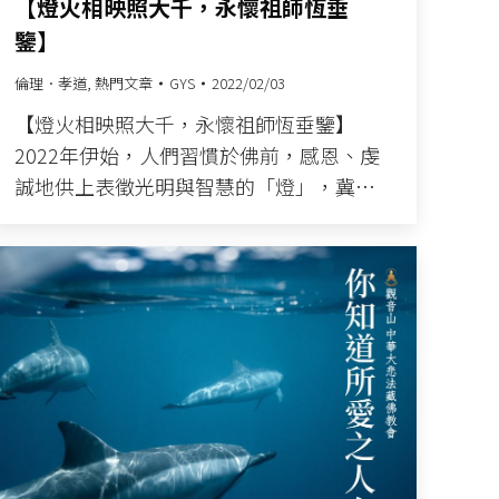
【燈火相映照大千，永懷祖師恆垂
鑒】
倫理．孝道
,
熱門文章
GYS
2022/02/03
【燈火相映照大千，永懷祖師恆垂鑒】
2022年伊始，人們習慣於佛前，感恩、虔
誠地供上表徵光明與智慧的「燈」，冀…