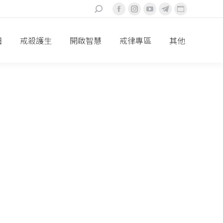
搜
Facebook
Instagram
YouTube
Telegram
Website
索：
頁
頁
頁
頁
頁
面
面
面
面
面
田
戒殺護生
開啟智慧
戒律專區
其他
在
在
在
在
在
新
新
新
新
新
視
視
視
視
視
窗
窗
窗
窗
窗
中
中
中
中
中
打
打
打
打
打
開
開
開
開
開