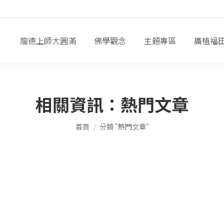
龍德上師大圓滿
佛學觀念
主題專區
廣植福
相關資訊：
熱門文章
您在這裡：
首頁
分類 "熱門文章"