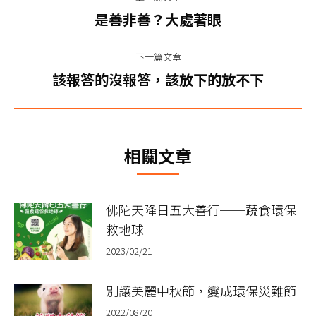
章
上
是善非善？大處著眼
一
导
篇
下一篇文章
航
文
下
該報答的沒報答，該放下的放不下
章：
一
篇
文
相關文章
章：
佛陀天降日五大善行──蔬食環保
救地球
2023/02/21
別讓美麗中秋節，變成環保災難節
2022/08/20