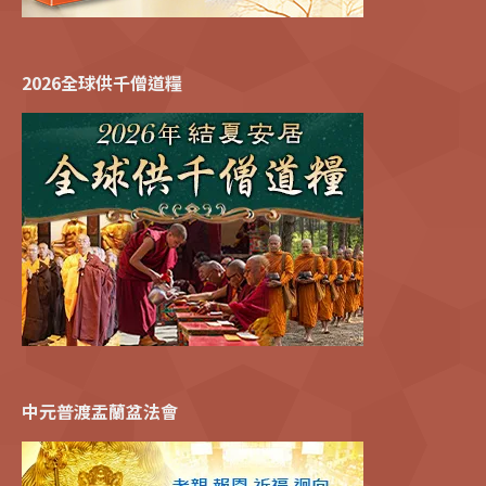
2026全球供千僧道糧
中元普渡盂蘭盆法會