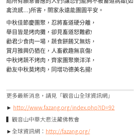
給所有願意響應的人們!讓您們能夠不被畜道病瘧(如
禽流感…)所害，閤家永遠能團圓平安。
中秋佳節慶團聚，忍將畜道硬分離，
舉目皆是烤肉攤，卻見畜道怒難歡!
勸君少食肉一場，蔬食餅餚又無妨，
賞月雅興仍猶在，人畜歡趣無哀傷!
中秋烤蔬不烤肉，齊家團聚樂洋洋，
勸友中秋莫烤肉，同增功德美名揚!
更多最新消息，請見「觀音山全球資訊網」
►
http://www.fazang.org/index.php?ID=92
▍觀音山中華大悲法藏佛教會
►全球資訊網：
http://fazang.org/