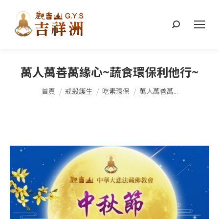
搜
索：
萬人萬善萬緣心~蔬食環保利他行~
您在這裡：
首頁
戒殺護生
吃素環保
萬人萬善萬...