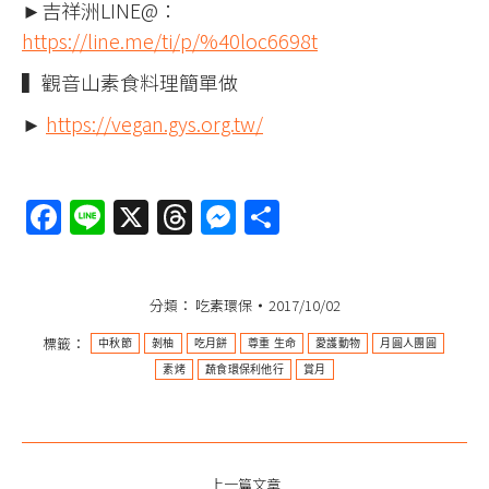
►吉祥洲LINE@：
https://line.me/ti/p/%40loc6698t
▍觀音山素食料理簡單做
►
https://vegan.gys.org.tw/
Facebook
Line
X
Threads
Messenger
分
享
分類：
吃素環保
2017/10/02
標籤：
中秋節
剝柚
吃月餅
尊重 生命
愛護動物
月圓人團圓
素烤
蔬食環保利他行
賞月
文
上一篇文章