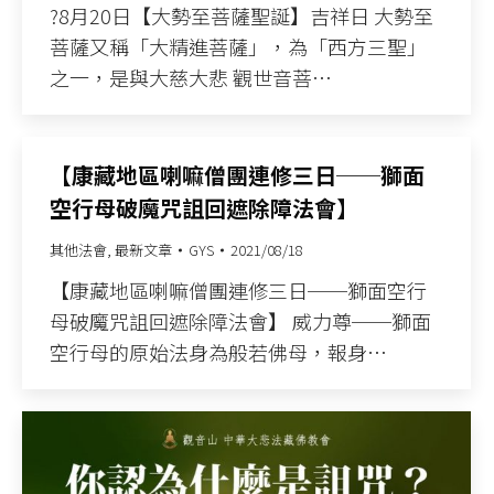
?8月20日【大勢至菩薩聖誕】吉祥日 大勢至
菩薩又稱「大精進菩薩」，為「西方三聖」
之一，是與大慈大悲 觀世音菩…
【康藏地區喇嘛僧團連修三日──獅面
空行母破魔咒詛回遮除障法會】
其他法會
,
最新文章
GYS
2021/08/18
【康藏地區喇嘛僧團連修三日──獅面空行
母破魔咒詛回遮除障法會】 威力尊──獅面
空行母的原始法身為般若佛母，報身…