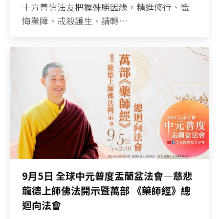
十方善信法友把握殊勝因緣，精進修行、懺
悔業障、戒殺護生、請轉…
9月5日 全球中元普度盂蘭盆法會—慈悲
龍德上師佛法開示暨萬部 《藥師經》總
迴向法會