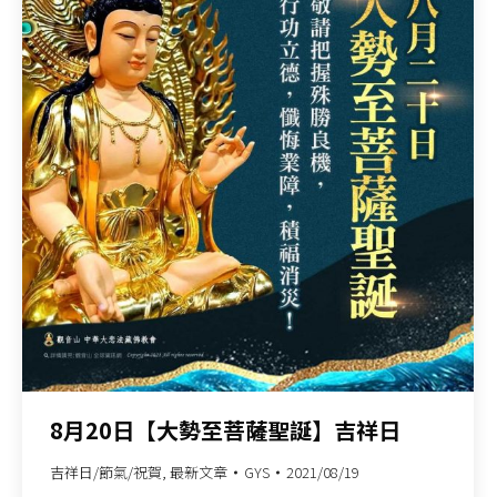
8月20日【大勢至菩薩聖誕】吉祥日
吉祥日/節氣/祝賀
,
最新文章
GYS
2021/08/19