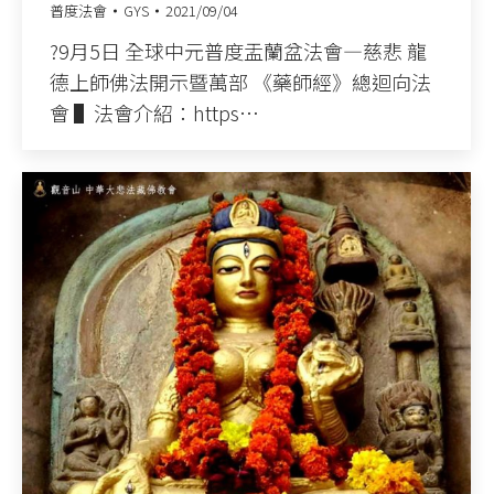
普度法會
GYS
2021/09/04
?9月5日 全球中元普度盂蘭盆法會—慈悲 龍
德上師佛法開示暨萬部 《藥師經》總迴向法
會 ▌法會介紹：https…