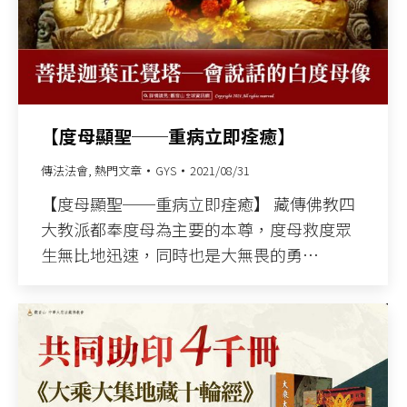
【度母顯聖──重病立即痊癒】
傳法法會
,
熱門文章
GYS
2021/08/31
【度母顯聖──重病立即痊癒】 藏傳佛教四
大教派都奉度母為主要的本尊，度母救度眾
生無比地迅速，同時也是大無畏的勇…