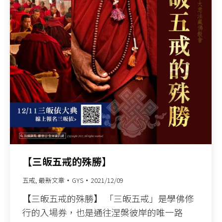
【三皈五戒的殊勝】
五戒
,
最新文章
GYS
2021/12/09
【三皈五戒的殊勝】 「三皈五戒」是學佛修
行的入場券，也是通往涅槃彼岸的唯一路