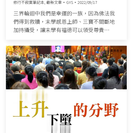
修行不寂寞筆記本
,
最新文章
GYS
2022/09/17
三界輪迴中我們是幸運的一族，因為佛法我
們得到救贖，末學感恩上師、三寶不間斷地
加持攝受，讓末學有福德可以領受尊貴…