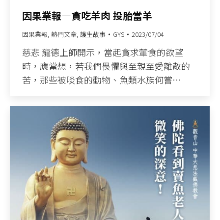
因果業報—貪吃羊肉 投胎當羊
因果業報
,
熱門文章
,
護生故事
GYS
2023/07/04
慈悲 龍德上師開示，當起貪求葷食的欲望
時，應當想，若我們畏懼與至親至愛離散的
苦，那些被啖食的動物、魚類水族何嘗…