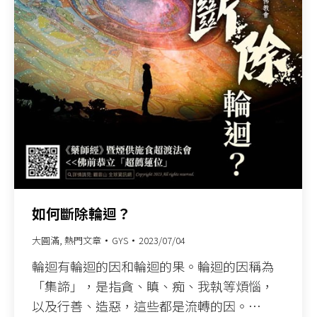
如何斷除輪迴？
大圓滿
,
熱門文章
GYS
2023/07/04
輪迴有輪迴的因和輪迴的果。輪迴的因稱為
「集諦」，是指貪、瞋、痴、我執等煩惱，
以及行善、造惡，這些都是流轉的因。…