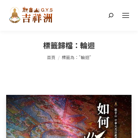
搜
索：
標籤歸檔：
輪迴
您在這裡：
首頁
標籤為："輪迴"