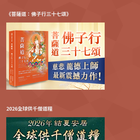
《菩薩道：佛子行三十七頌》
2026全球供千僧道糧