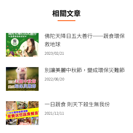
文
相關文章
章：
佛陀天降日五大善行──蔬食環保
救地球
2023/02/21
別讓美麗中秋節，變成環保災難節
2022/08/20
一日蔬食 則天下殺生無我份
2021/12/11