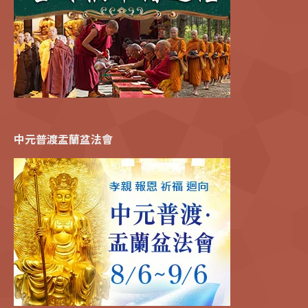
中元普渡盂蘭盆法會