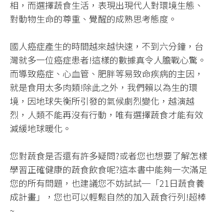
相，而選擇蔬食生活，表現出現代人對環境生態、
對動物生命的尊重、覺醒的成熟思考態度。​
國人癌症產生的時間越來越快速，不到六分鐘，台
灣就多一位癌症患者!這樣的數據真令人膽戰心驚。
而導致癌症、心血管、肥胖等易致命疾病的主因，
就是食用太多肉類!除此之外，我們賴以為生的環
境，因地球失衡所引發的氣候劇烈變化，越演越
烈，人類不能再沒有行動，唯有選擇蔬食才能有效
減緩地球暖化。​
您對蔬食是否還有許多疑問?或者您也想要了解怎樣
學習正確健康的蔬食飲食呢?這本書中能夠一次滿足
您的所有問題，也建議您不妨試試─「21日蔬食養
成計畫」，您也可以輕鬆自然的加入蔬食行列!超棒
~​