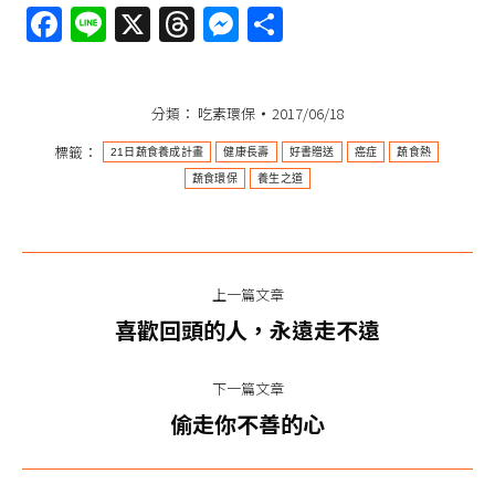
Facebook
Line
X
Threads
Messenger
分
享
分類：
吃素環保
2017/06/18
標籤：
21日蔬食養成計畫
健康長壽
好書贈送
癌症
蔬食熱
蔬食環保
養生之道​​​​​
文
上一篇文章
章
上
喜歡回頭的人，永遠走不遠
一
导
篇
下一篇文章
航
文
下
偷走你不善的心
章：
一
篇