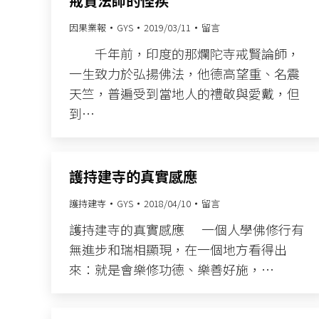
戒賢法師的怪疾
因果業報
GYS
2019/03/11
留言
千年前，印度的那爛陀寺戒賢論師，
一生致力於弘揚佛法，他德高望重、名震
天竺，普遍受到當地人的禮敬與愛戴，但
到…
護持建寺的真實感應
護持建寺
GYS
2018/04/10
留言
護持建寺的真實感應 一個人學佛修行有
無進步和瑞相顯現，在一個地方看得出
來：就是會樂修功德、樂善好施，…