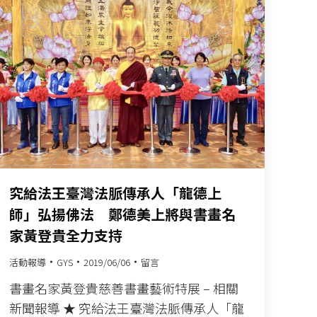
究給法王臺灣法脈傳承人「龍德上
師」弘揚佛法 鄭德美上將與書畫名
家黃登貴全力支持
活動報導
GYS
2019/06/06
留言
書畫名家黃登貴慈善書畫藝術特展 – 相關
新聞報導 ★ 究給法王臺灣法脈傳承人「龍