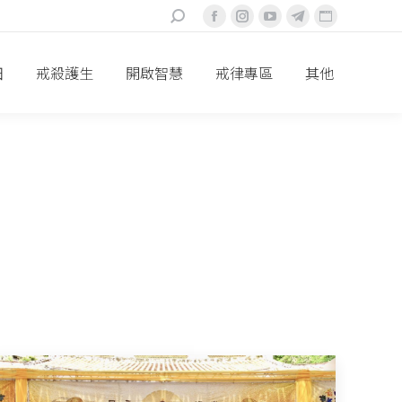
搜
Facebook
Instagram
YouTube
Telegram
Website
索：
頁
頁
頁
頁
頁
面
面
面
面
面
田
戒殺護生
開啟智慧
戒律專區
其他
在
在
在
在
在
新
新
新
新
新
視
視
視
視
視
窗
窗
窗
窗
窗
中
中
中
中
中
打
打
打
打
打
開
開
開
開
開