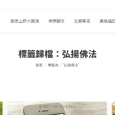
龍德上師大圓滿
佛學觀念
主題專區
廣植福
標籤歸檔：
弘揚佛法
您在這裡：
首頁
標籤為："弘揚佛法"