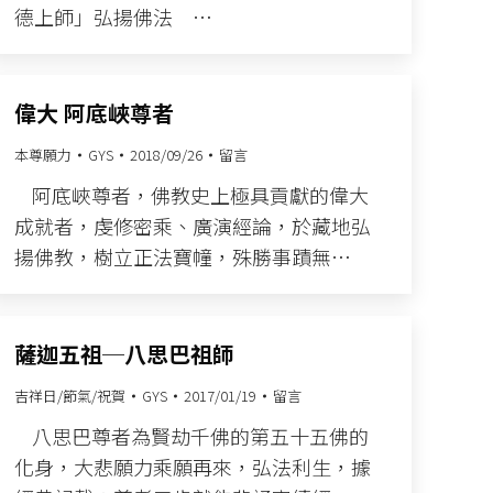
德上師」弘揚佛法 …
偉大 阿底峽尊者
本尊願力
GYS
2018/09/26
留言
阿底峽尊者，佛教史上極具貢獻的偉大
成就者，虔修密乘、廣演經論，於藏地弘
揚佛教，樹立正法寶幢，殊勝事蹟無…
薩迦五祖─八思巴祖師
吉祥日/節氣/祝賀
GYS
2017/01/19
留言
八思巴尊者為賢劫千佛的第五十五佛的
化身，大悲願力乘願再來，弘法利生，據